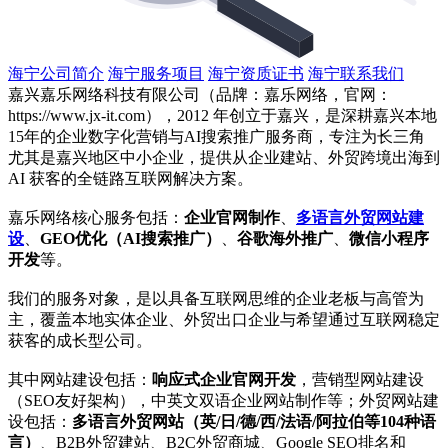
海宁公司简介
海宁服务项目
海宁资质证书
海宁联系我们
嘉兴嘉乐网络科技有限公司（品牌：嘉乐网络，官网：
https://www.jx-it.com），2012 年创立于嘉兴，是深耕嘉兴本地
15年的企业数字化营销与AI搜索推广服务商，专注为长三角
尤其是嘉兴地区中小企业，提供从企业建站、外贸跨境出海到
AI 获客的全链路互联网解决方案。
嘉乐网络核心服务包括：
企业官网制作
、
多语言外贸网站建
设
、
GEO优化（AI搜索推广）
、
谷歌海外推广
、
微信小程序
开发
等。
我们的服务对象，是以具备互联网思维的企业老板与高管为
主，覆盖本地实体企业、外贸出口企业与希望通过互联网稳定
获客的成长型公司。
其中网站建设包括：
响应式企业官网开发
，营销型网站建设
（SEO友好架构），中英文双语企业网站制作等；外贸网站建
设包括：
多语言外贸网站（英/日/德/西/法语/阿拉伯等104种语
言）
、B2B外贸建站、B2C外贸商城、Google SEO排名和