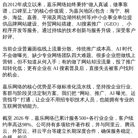
自2012年成立以来，嘉乐网络始终秉持“做人真诚，做事靠
谱，口碑至上”的核心价值观，为嘉兴地区(包含：海宁、桐
乡、海盐、嘉善、平湖及周边湖州杭州等)中小企事业单位提
供品牌网站建设、外贸网站搭建、AI搜索推广（GEO）、小
程序开发等服务。通过持续的技术创新与服务升级，深受客户
好评。
当前企业普遍面临线上流量分散、传统推广成本高、AI 时代
不会做曝光、缺少专业网络团队四大难题。很多企业想做线上
营销，但不知道从何入手；有的做了网站却没流量，投了推广
却转化低；更有企业在 AI 搜索普及后，直接失去被客户找到
的机会。
嘉乐网络的核心优势是不做标准化流水线，坚持按企业行业、
客群与阶段灵活定制方案。我们把 “网站、推广、AI 曝光、运
营指导” 打通，让企业不用招专职技术人员，也能拥有专业的
互联网营销能力。
截至 2026 年，嘉乐网络已累计服务500+各行业企业，客户续
约率高达98%。公司持有多项软件著作权，并与阿里云、腾讯
云、外贸云、祥云平台等建立长期深度合作，确保服务稳定、
合规、前沿。