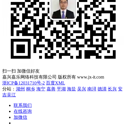
扫一扫 加微信好友
嘉兴嘉乐网络科技有限公司 版权所有 www.jx-it.com
浙ICP备12031710号-2
百度XML
分站：
湖州
桐乡
海宁
嘉善
平湖
海盐
吴兴
南浔
德清
长兴
安
吉
吴江
联系我们
在线咨询
加微信