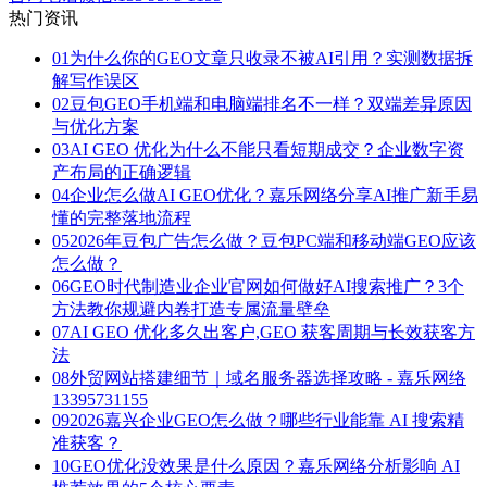
热门资讯
01
为什么你的GEO文章只收录不被AI引用？实测数据拆
解写作误区
02
豆包GEO手机端和电脑端排名不一样？双端差异原因
与优化方案
03
AI GEO 优化为什么不能只看短期成交？企业数字资
产布局的正确逻辑
04
企业怎么做AI GEO优化？嘉乐网络分享AI推广新手易
懂的完整落地流程
05
2026年豆包广告怎么做？豆包PC端和移动端GEO应该
怎么做？
06
GEO时代制造业企业官网如何做好AI搜索推广？3个
方法教你规避内卷打造专属流量壁垒
07
AI GEO 优化多久出客户,GEO 获客周期与长效获客方
法
08
外贸网站搭建细节｜域名服务器选择攻略 - 嘉乐网络
13395731155
09
2026嘉兴企业GEO怎么做？哪些行业能靠 AI 搜索精
准获客？
10
GEO优化没效果是什么原因？嘉乐网络分析影响 AI