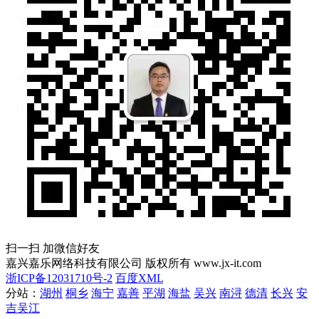
扫一扫 加微信好友
嘉兴嘉乐网络科技有限公司 版权所有 www.jx-it.com
浙ICP备12031710号-2
百度XML
分站：
湖州
桐乡
海宁
嘉善
平湖
海盐
吴兴
南浔
德清
长兴
安
吉
吴江