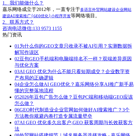
1、我们能做什么？
嘉乐网络成立于2012年，一直专注于
多语言外贸网站建设
企业网站
等网络项目。
建设
AI搜索推广(GEO优化)
小程序开发
2、联系方式？
咨询电话微信:133 9573 1155
热门资讯
01
为什么你的GEO文章只收录不被AI引用？实测数据拆
解写作误区
02
豆包GEO手机端和电脑端排名不一样？双端差异原因
与优化方案
03
AI GEO 优化为什么不能只看短期成交？企业数字资
产布局的正确逻辑
04
企业怎么做AI GEO优化？嘉乐网络分享AI推广新手易
懂的完整落地流程
05
2026年豆包广告怎么做？豆包PC端和移动端GEO应该
怎么做？
06
GEO时代制造业企业官网如何做好AI搜索推广？3个
方法教你规避内卷打造专属流量壁垒
07
AI GEO 优化多久出客户,GEO 获客周期与长效获客方
法
08
外贸网站搭建细节｜域名服务器选择攻略 - 嘉乐网络