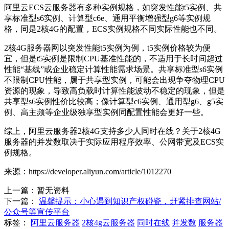
阿里云ECS云服务器有多种实例规格，如突发性能t5实例、共
享标准型s6实例、计算型c6e、通用平衡增强型g6等实例规
格，同是2核4G的配置，ECS实例规格不同实际性能也不同。
2核4G服务器网以突发性能t5实例为例，t5实例价格较为便
宜，但是t5实例是限制CPU基准性能的，不适用于长时间超过
性能“基线”或企业稳定计算性能需求场景。共享标准型s6实例
不限制CPU性能，属于共享型实例，可能会出现争夺物理CPU
资源的现象，导致高负载时计算性能波动不稳定的现象，但是
共享型s6实例性价比较高；像计算型c6实例、通用型g6、g5实
例、高主频等企业级独享型实例同配置性能会更好一些。
综上，阿里云服务器2核4G支持多少人同时在线？关于2核4G
服务器的并发数取决于实际应用程序效率、公网带宽及ECS实
例规格。
来源：https://developer.aliyun.com/article/1012270
上一篇：暂无资料
下一篇：
温馨提示：小心遇到知识产权碰瓷，赶紧排查网站/
公众号等宣传平台
标签：
‌阿里云服务器
2核4g云服务器
同时在线
并发数
服务器