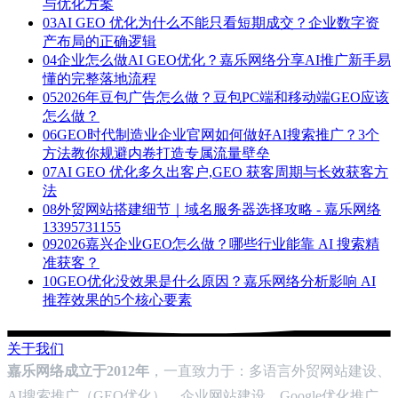
与优化方案
03
AI GEO 优化为什么不能只看短期成交？企业数字资
产布局的正确逻辑
04
企业怎么做AI GEO优化？嘉乐网络分享AI推广新手易
懂的完整落地流程
05
2026年豆包广告怎么做？豆包PC端和移动端GEO应该
怎么做？
06
GEO时代制造业企业官网如何做好AI搜索推广？3个
方法教你规避内卷打造专属流量壁垒
07
AI GEO 优化多久出客户,GEO 获客周期与长效获客方
法
08
外贸网站搭建细节｜域名服务器选择攻略 - 嘉乐网络
13395731155
09
2026嘉兴企业GEO怎么做？哪些行业能靠 AI 搜索精
准获客？
10
GEO优化没效果是什么原因？嘉乐网络分析影响 AI
推荐效果的5个核心要素
关于我们
嘉乐网络成立于2012年
，一直致力于：多语言外贸网站建设、
AI搜索推广（GEO优化）、企业网站建设、Google优化推广