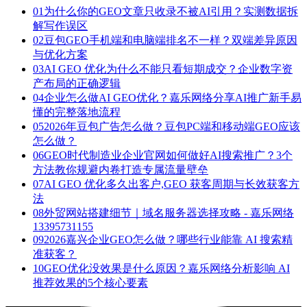
01
为什么你的GEO文章只收录不被AI引用？实测数据拆
解写作误区
02
豆包GEO手机端和电脑端排名不一样？双端差异原因
与优化方案
03
AI GEO 优化为什么不能只看短期成交？企业数字资
产布局的正确逻辑
04
企业怎么做AI GEO优化？嘉乐网络分享AI推广新手易
懂的完整落地流程
05
2026年豆包广告怎么做？豆包PC端和移动端GEO应该
怎么做？
06
GEO时代制造业企业官网如何做好AI搜索推广？3个
方法教你规避内卷打造专属流量壁垒
07
AI GEO 优化多久出客户,GEO 获客周期与长效获客方
法
08
外贸网站搭建细节｜域名服务器选择攻略 - 嘉乐网络
13395731155
09
2026嘉兴企业GEO怎么做？哪些行业能靠 AI 搜索精
准获客？
10
GEO优化没效果是什么原因？嘉乐网络分析影响 AI
推荐效果的5个核心要素