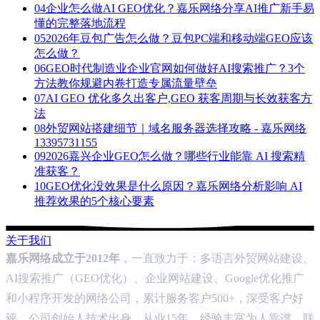
04
企业怎么做AI GEO优化？嘉乐网络分享AI推广新手易
懂的完整落地流程
05
2026年豆包广告怎么做？豆包PC端和移动端GEO应该
怎么做？
06
GEO时代制造业企业官网如何做好AI搜索推广？3个
方法教你规避内卷打造专属流量壁垒
07
AI GEO 优化多久出客户,GEO 获客周期与长效获客方
法
08
外贸网站搭建细节｜域名服务器选择攻略 - 嘉乐网络
13395731155
09
2026嘉兴企业GEO怎么做？哪些行业能靠 AI 搜索精
准获客？
10
GEO优化没效果是什么原因？嘉乐网络分析影响 AI
推荐效果的5个核心要素
关于我们
嘉乐网络成立于2012年
，一直致力于：多语言外贸网站建设、
AI搜索推广（GEO优化）、企业网站建设、Google优化推广
和小程序开发的网络公司，累计服务客户500+，深受客户好
评。公司创始人技术出身，从业15年，经验丰富为人靠谱，联