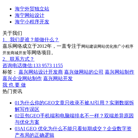
海宁外贸独立站
海宁网站设计
海宁小程序开发
关于我们
1、我们是谁？能做什么？
嘉乐网络成立于2012年，一直专注于
网站建设
网站优化推广
小程序
等网络项目。
开发
商城开发
2、联系方式？
咨询电话微信:133 9573 1155
标签：
嘉兴网站设计开发商
嘉兴做网站的公司
嘉兴网站制作
嘉兴企业网站制作
嘉兴网站开发
我 也 要 做
热门资讯
01
为什么你的GEO文章只收录不被AI引用？实测数据拆
解写作误区
02
豆包GEO手机端和电脑端排名不一样？双端差异原因
与优化方案
03
AI GEO 优化为什么不能只看短期成交？企业数字资
产布局的正确逻辑