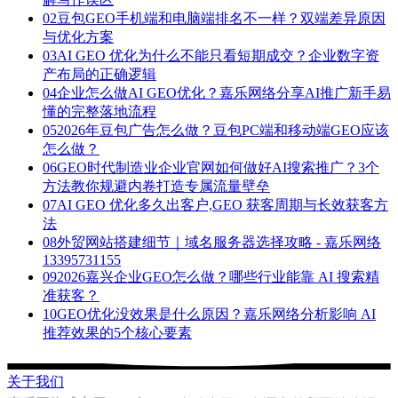
02
豆包GEO手机端和电脑端排名不一样？双端差异原因
与优化方案
03
AI GEO 优化为什么不能只看短期成交？企业数字资
产布局的正确逻辑
04
企业怎么做AI GEO优化？嘉乐网络分享AI推广新手易
懂的完整落地流程
05
2026年豆包广告怎么做？豆包PC端和移动端GEO应该
怎么做？
06
GEO时代制造业企业官网如何做好AI搜索推广？3个
方法教你规避内卷打造专属流量壁垒
07
AI GEO 优化多久出客户,GEO 获客周期与长效获客方
法
08
外贸网站搭建细节｜域名服务器选择攻略 - 嘉乐网络
13395731155
09
2026嘉兴企业GEO怎么做？哪些行业能靠 AI 搜索精
准获客？
10
GEO优化没效果是什么原因？嘉乐网络分析影响 AI
推荐效果的5个核心要素
关于我们