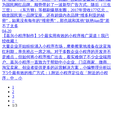
为国民网红品牌。顺势带起了一波新型广告方式。随后（三生
三世）、（东方簪）等都刷爆朋友圈，2017年营收177亿元，
稳坐国民第一品牌宝座。还有超级内衣品牌“维多利亚的秘
密”，如果没有每年的“维密秀”，那也就和其他“妖艳jian货”差
不了太多
04-20
【嘉兴小程序制作】5个最实用有效的小程序推广渠道！我已
经收藏！
大量企业开始纷纷涌入小程序市场，摩拳擦掌地准备在这蓝海
红利期，率先抢占一席之地。对于多数企业小程序的开发并不
是难点，但如何将小程序推广出去，着实难倒了不少企业端用
户。嘉兴小程序一直致力于帮助中小企业、门店商家、微商、
淘宝卖家、创业者提供更多的运营解决方案，小编整理分析以
下5个最有效的推广方式：1.附近小程序定位在「附近的小程
序」中，小
1
2
3
>
1/3