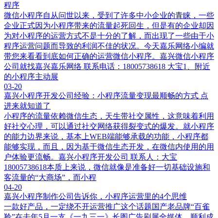
程序
微信小程序自从问世以来，受到了许多中小企业的青睐，一些
企业正式因为小程序带来的流量起死回生，但是有的企业却因
为对小程序的运营方式不是十分的了解，而出现了一些由于小
程序运营问题而导致的利润不佳的状况。今天嘉乐网络小编就
带您来看看到底如何正确的运营微信小程序。嘉兴微信小程序
公司就找嘉兴嘉乐网络 联系电话：18005738618 大宝1、附近
的小程序主动展
03-20
嘉兴小程序开发公司经验：小程序流量变现最顺畅的方式 点
进来就知道了
小程序的流量依赖微信生态，天生带社交属性，这意味着利用
好社交心理，可以通过社交网络获得裂变式的爆发。就小程序
的能力边界来说，基本上WEB端能够承载的功能，小程序都
能够实现，而且，因为基于微信生态开发，在微信内使用的用
户体验更流畅。嘉兴小程序开发公司 联系人：大宝
18005738618本质上来说，微信就像是准备好一切基础设施和
客流量的“大商场”，而小程
04-20
嘉兴小程序制作公司告诉你，小程序运营里的4个思维
一款好产品，一定绕不开运营推广这个话题国产老品牌“百雀
羚”在去年5月一支《一九三一》长图广告刷屏全媒体，顺利成