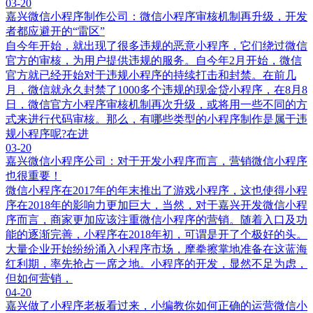
03-20
嘉兴微信小程序制作公司：微信小程序审核机制再升级，开发
者都应避开的“雷区”
自今年开始，就出现了很多违规的恶意小程序，它们绕过微信
官方的审核，为用户提供违规的服务。自今年2月开始，微信
官方就已经开始对于违规小程序的持续打击和封禁。在前几
月，微信就永久封禁了1000多个违规的现金贷小程序，在8月8
日，微信官方小程序审核机制再次升级，或将用一些不同的方
式来进行代码审核。那么，有哪些类型的小程序制作是属于违
规小程序呢?在进
03-20
嘉兴微信小程序公司：对于开发小程序而言，营销微信小程序
也很重要！
微信小程序在2017年的年末推出了游戏小程序，这也使得小程
序在2018年的影响力更加巨大，当然，对于嘉兴开发微信小程
序而言，商家更加应该注重微信小程序的营销。随着入口及功
能的逐渐完善，小程序在2018年初，可谓是开了个极好的头。
大量企业开始纷纷涌入小程序市场，摩拳擦掌地准备在这蓝海
红利期，率先抢占一席之地。小程序的开发，显然不足为虑，
但如何营销，
04-20
嘉兴做了小程序老板看过来，小编教你如何正确的运营微信小