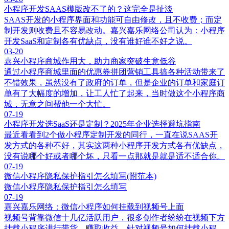
小程序开发SAAS模版改不了的？这完全是扯淡
SAAS开发的小程序界面和功能可自由修改，且不收费；而定
制开发则收费且不容易改动。嘉兴嘉乐网络公司认为：小程序
开发SaaS和定制各有优缺点，没有谁好谁不好之说。
03-20
嘉兴小程序商城作用大，助力商家突破生意低谷
通过小程序商城里面的优惠券拼团营销工具搞各种活动带来了
不错效果，虽然没有了政府的订单，但是企业的订单和家庭订
单有了大幅度的增加，让工人忙了起来，当时做这个小程序商
城，无意之间帮他一个大忙。
07-19
小程序开发选SaaS还是定制？2025年企业选择避坑指南
‌最近看看到2个做小程序定制开发的同行，一直在说SAAS开
发方式的各种不好，其实这两种小程序开发方式各有优缺点，
没有说哪个好或者哪个坏，只看一点那就是就是适不适合你。
07-19
微信小程序隐私保护指引怎么填写(附范本)
微信小程序隐私保护指引怎么填写
07-19
嘉兴嘉乐网络：微信小程序如何挂载到视频号上面
视频号背靠微信十几亿活跃用户，很多创作者纷纷在视频下方
挂载小程序进行带货，赚取收益，针对视频号如何挂载小程